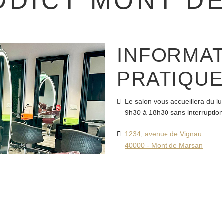
DDICT MONT D
INFORMA
PRATIQU
Le salon vous accueillera du l
9h30 à 18h30 sans interruption
1234, avenue de Vignau
40000 - Mont de Marsan
+33 6 15 08 29 67
montdemarsan@addict-paris.f
@AddictMontdeMarsan
@Addict.Paris.MontdeMarsan
PRENDRE RDV EN 