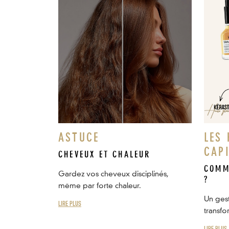
ASTUCE
LES 
CAP
CHEVEUX ET CHALEUR
COMM
Gardez vos cheveux disciplinés,
?
même par forte chaleur.
Un ges
LIRE PLUS
transfo