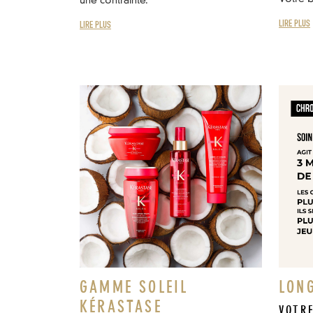
une contrainte.
LIRE PLUS
LIRE PLUS
GAMME SOLEIL
LON
KÉRASTASE
VOTR