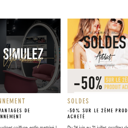
NNEMENT
SOLDES
VANTAGES DE
-50% SUR LE 2ÈME PROD
ONNEMENT
ACHETÉ
udget coiffure, enfin maîtrisé !
Du 24 juin au 21 juillet, profitez d