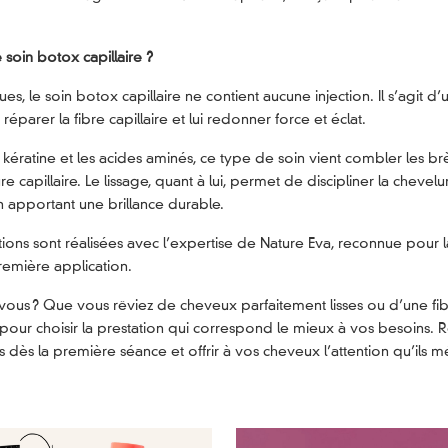
 soin botox capillaire ?
s, le soin botox capillaire ne contient aucune injection. Il s’agit d
éparer la fibre capillaire et lui redonner force et éclat.
kératine et les acides aminés, ce type de soin vient combler les brè
ure capillaire. Le lissage, quant à lui, permet de discipliner la chevelur
 en apportant une brillance durable.
tions sont réalisées avec l’expertise de Nature Eva, reconnue pour l
première application.
r vous ? Que vous rêviez de cheveux parfaitement lisses ou d’une fib
pour choisir la prestation qui correspond le mieux à vos besoins.
es dès la première séance et offrir à vos cheveux l’attention qu’ils m