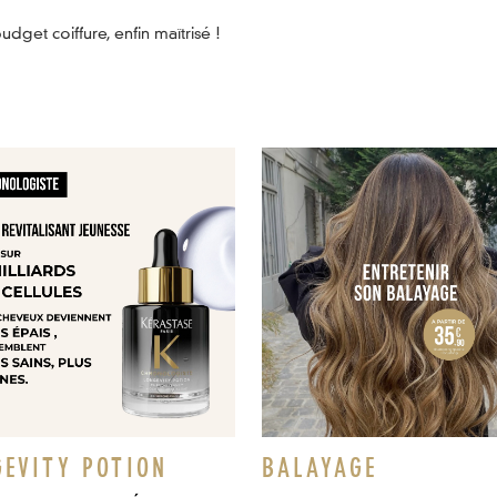
udget coiffure, enfin maîtrisé !
GEVITY POTION
BALAYAGE