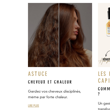
ASTUCE
LES 
CAP
CHEVEUX ET CHALEUR
COMM
Gardez vos cheveux disciplinés,
?
même par forte chaleur.
Un ges
LIRE PLUS
transfo