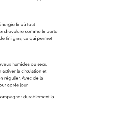
nergie là où tout
t la chevelure comme la perte
de fini gras, ce qui permet
cheveux humides ou secs.
ctiver la circulation et
en régulier. Avec de la
jour après jour
 accompagner durablement la