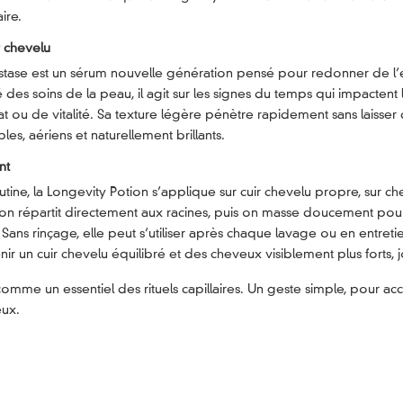
ire.
r chevelu
stase est un sérum nouvelle génération pensé pour redonner de l’é
é des soins de la peau, il agit sur les signes du temps qui impacten
 ou de vitalité. Sa texture légère pénètre rapidement sans laisser 
s, aériens et naturellement brillants.
nt
outine, la Longevity Potion s’applique sur cuir chevelu propre, sur 
 on répartit directement aux racines, puis on masse doucement pour a
. Sans rinçage, elle peut s’utiliser après chaque lavage ou en entreti
nir un cuir chevelu équilibré et des cheveux visiblement plus forts, 
t comme un essentiel des rituels capillaires. Un geste simple, pour
eux.